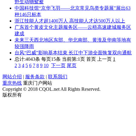
野生动物鸳鸯
中国科技馆“京华飞羽——北京常见鸟类专题展”展出63
种146只标本
浙江技能人才超1400万人 高技能人才达500万人以上
广东首个黄皮文化主题服务区——云梧高速建城服务区
建成
未来三天西北地区东部、华北南部、黄淮及华南等地有
较强降雨
台风“巴威”影响基本结束 长江中下游全面恢复双向通航
总计:4043条 每页15条
当前第:1页 首页 上一页
1
2
3
4
5
6
7
8
9
10
下一页
尾页
网站介绍
|
服务条款
|
联系我们
重庆热线
重庆门户网站
Copyright © 2018 CQOL.net All Rights Reserved.
版权所有