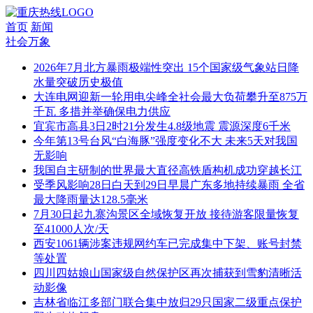
首页
新闻
社会万象
2026年7月北方暴雨极端性突出 15个国家级气象站日降
水量突破历史极值
大连电网迎新一轮用电尖峰全社会最大负荷攀升至875万
千瓦 多措并举确保电力供应
宜宾市高县3日2时21分发生4.8级地震 震源深度6千米
今年第13号台风“白海豚”强度变化不大 未来5天对我国
无影响
我国自主研制的世界最大直径高铁盾构机成功穿越长江
受季风影响28日白天到29日早晨广东多地持续暴雨 全省
最大降雨量达128.5毫米
7月30日起九寨沟景区全域恢复开放 接待游客限量恢复
至41000人次/天
西安1061辆涉案违规网约车已完成集中下架、账号封禁
等处置
四川四姑娘山国家级自然保护区再次捕获到雪豹清晰活
动影像
吉林省临江多部门联合集中放归29只国家二级重点保护