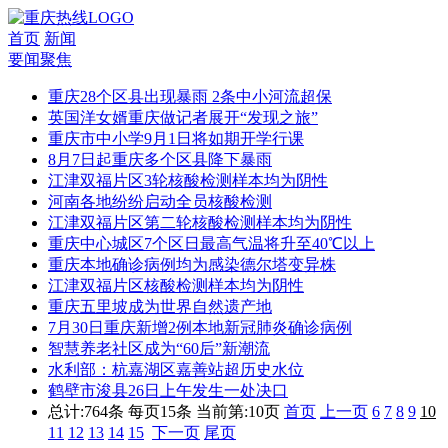
首页
新闻
要闻聚焦
重庆28个区县出现暴雨 2条中小河流超保
英国洋女婿重庆做记者展开“发现之旅”
重庆市中小学9月1日将如期开学行课
8月7日起重庆多个区县降下暴雨
江津双福片区3轮核酸检测样本均为阴性
河南各地纷纷启动全员核酸检测
江津双福片区第二轮核酸检测样本均为阴性
重庆中心城区7个区日最高气温将升至40℃以上
重庆本地确诊病例均为感染德尔塔变异株
江津双福片区核酸检测样本均为阴性
重庆五里坡成为世界自然遗产地
7月30日重庆新增2例本地新冠肺炎确诊病例
智慧养老社区成为“60后”新潮流
水利部：杭嘉湖区嘉善站超历史水位
鹤壁市浚县26日上午发生一处决口
总计:764条 每页15条
当前第:10页
首页
上一页
6
7
8
9
10
11
12
13
14
15
下一页
尾页