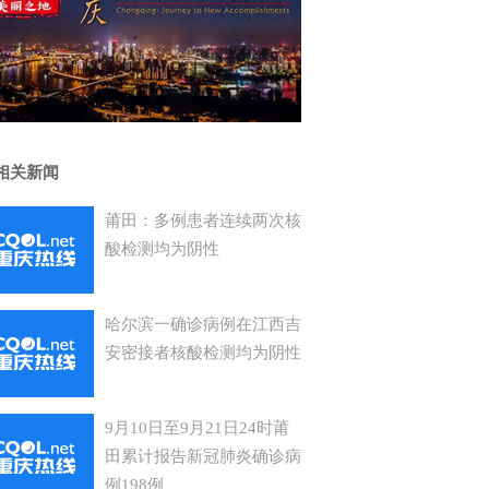
相关新闻
莆田：多例患者连续两次核
酸检测均为阴性
哈尔滨一确诊病例在江西吉
安密接者核酸检测均为阴性
9月10日至9月21日24时莆
田累计报告新冠肺炎确诊病
例198例