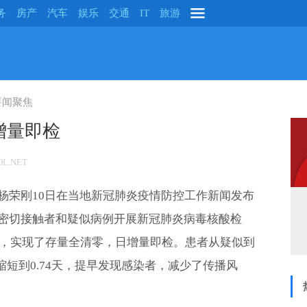
务
房产
汽车
娱乐
交通
IT
旅游
要闻聚焦
增量即检
L.NET
杨荣刚10日在当地新冠肺炎疫情防控工作新闻发布
密切接触者和疑似病例开展新冠肺炎病毒核酸检
人，实现了存量全清零，日增量即检。患者从疑似到
缩短到0.74天，提早发现感染者，减少了传播风