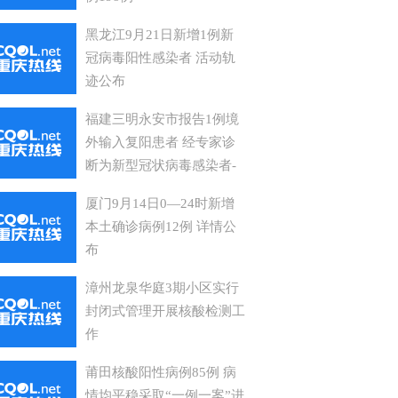
黑龙江9月21日新增1例新
冠病毒阳性感染者 活动轨
迹公布
福建三明永安市报告1例境
外输入复阳患者 经专家诊
断为新型冠状病毒感染者-
无症状复阳病例
厦门9月14日0—24时新增
本土确诊病例12例 详情公
布
漳州龙泉华庭3期小区实行
封闭式管理开展核酸检测工
作
莆田核酸阳性病例85例 病
情均平稳采取“一例一案”进