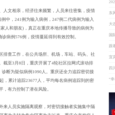
2
、人文相亲，经济往来频繁，人员来往密集，疫情
象
东
例中，241例为输入病例，247例二代病例为输入
答
大
是家人和朋友)，真正在重庆本地传播导致的病例为
升
国
计确诊病例576例，疫情蔓延得到有效控制。
秘
跟
区排查工作，在公共场所、机场，车站、码头、社
特
宜
。截至3月8日，重庆开展了4轮社区拉网式滚动排
度
四
，诊断为疑似病例1090人。重庆还全力追踪密切接
“
起，累计追踪23677人，平均每名病例追踪到的密
平，有力控制了潜在风险。
伴
外来人员实施隔离观察，对密切接触者实施集中隔