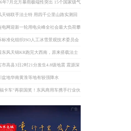
026年7月北方暴雨极端性突出 15个国家级气
站日降水量突破历史极值
风天锦联手法士特 用四千公里山路实测回
何为“中卡创富优解”
连电网迎新一轮用电尖峰全社会最大负荷攀
至875万千瓦 多措并举确保电力供应
际标准化组织ISO人工冰雪景观技术委员会
书处落户中国
着东风天锦KR跑完大西南，原来搭载法士
·易行这么香！
宾市高县3日2时21分发生4.8级地震 震源深
6千米
川盆地华南黄淮等地有较强降水
幸福卡车”再获国奖！东风商用车携手行业伙
共筑公益新生态