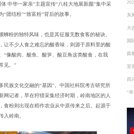
2
体 中华一家亲”主题宣传“八桂大地展新颜”集中采
“团结粉”“致富粉”背后的故事。
象
东
答
大
道螺蛳粉的独特风味，也是其征服无数食客的秘诀。
升
国
，让不少人食之难忘的酸香味，则源于原料里的酸
秘
跟
。“像酸肉、酸鱼、酸笋、酸豆角这类酸食，在我
常见。”
特
宜
度
四
多民族文化交融的“基因”。中国社科院考古研究所
“
新网记者，早在狩猎采集经济时期，岭南地区的人
伴
，食粉则出现在稻作农业从中原传来之后。起源于
传入岭南。