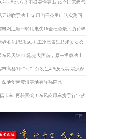
026年7月北方暴雨极端性突出 15个国家级气
站日降水量突破历史极值
风天锦联手法士特 用四千公里山路实测回
何为“中卡创富优解”
连电网迎新一轮用电尖峰全社会最大负荷攀
至875万千瓦 多措并举确保电力供应
际标准化组织ISO人工冰雪景观技术委员会
书处落户中国
着东风天锦KR跑完大西南，原来搭载法士
·易行这么香！
宾市高县3日2时21分发生4.8级地震 震源深
6千米
川盆地华南黄淮等地有较强降水
幸福卡车”再获国奖！东风商用车携手行业伙
共筑公益新生态