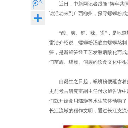
近日，中新网记者跟随“铸牢共同
访活动来到广西柳州，探寻螺蛳粉成为
“酸、爽、鲜、辣、烫”，是地
雷洁介绍说，螺蛳粉汤底由螺蛳熬制
笋，是新鲜笋经工艺发酵后酸化而成
们苗族、瑶族、侗族的饮食文化中很
自诞生之日起，螺蛳粉便蕴含着
史前考古研究室副主任付永旭告诉中
们就开始食用螺蛳等水生软体动物了
长江流域的稻作文明，通过长江支流