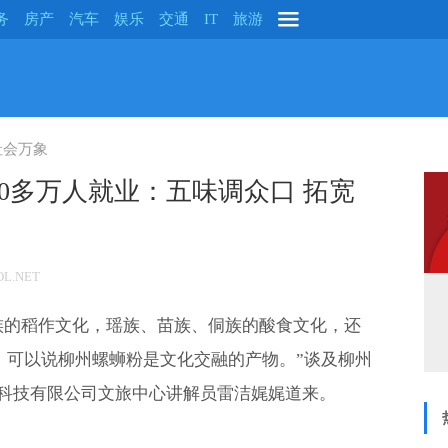
务
房产
汽车
娱乐
交通
IT
旅游
社会万象
0多万人就业：五味调众口 拓宽
L.NET
族的稻作文化，瑶族、苗族、侗族的酸食文化，还
化。可以说柳州螺蛳粉是文化交融的产物。”谈及柳州
科技有限公司文旅中心讲解员雷洁娓娓道来。