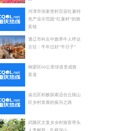
河津市张家堡村百亩红薯特
色产业示范园“红薯村”的致
富链
通辽市科左中旗养牛人呼达
古拉：牛年过好“牛日子”
铜梁区60公里绿道变成致
富道
渝北区积极探索适合丘陵山
区乡村发展的振兴之路
武隆区文复乡乡村致富带头
人李树群：扎根深山