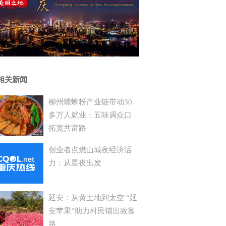
相关新闻
柳州螺蛳粉产业链带动30
多万人就业：五味调众口
拓宽共富路
创业者点燃山城夜经济活
力：从星夜出发
延安：从黄土地到太空 “延
安苹果”助力村民铺出致富
路