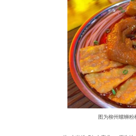
图为柳州螺蛳粉