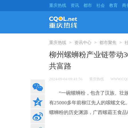
重庆热线
资讯
都市
社会
教育
商
重庆热线
资讯中心
都市聚焦
柳州螺蛳粉产业链带动3
共富路
2024-09-04 09:41:56
重庆热线
WWW.CQO
“一碗螺蛳粉，包含了汉族、壮
有25000多年前柳江先人的嗦螺文
螺蛳粉的历史渊源，广西螺霸王食品