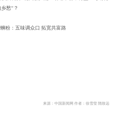
乡愁”？
螺蛳粉：五味调众口 拓宽共富路
来源：中国新闻网 作者：徐雪莹 隋致远