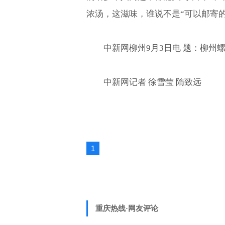
浓汤，这滋味，谁说不是“可以邮寄的
中新网柳州9月3日电 题：柳州
中新网记者 徐雪莹 隋致远
1
重庆热线·网友评论