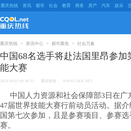
重庆热线
资讯
都市
社会
教育
商务
房产
汽车
娱乐
重庆热线
资讯中心
都市聚焦
社会万象
中国68名选手将赴法国里昂参加
能大赛
2024-09-05 09:48:33
重庆热线
WWW.CQOL.NET
中国人力资源和社会保障部3日在广
47届世界技能大赛行前动员活动。据
国第七次参加，且是参赛项目、参赛选
赛。