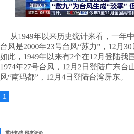
从1949年以来历史统计来看，一年
台风是2000年23号台风“苏力”，12月3
如此，1949年以来有2个在12月登陆
1974年27号台风，12月2日登陆广东台山
风“南玛都”，12月4日登陆台湾屏东。
1
重庆热线·网友评论