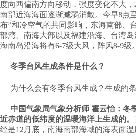
度向西偏南方向移动，强度变化不大，
南部近海海面逐渐减弱消散。今早8点至2
布”和冷空气的共同影响，东海南部、
部湾、南海大部以及福建沿海、台湾岛
海南岛沿海将有6-7级大风，阵风8-9级
冬季台风生成条件是什么？
为什么会有冬季台风生成？生成的
中国气象局气象分析师 霍云怡：冬
近赤道的低纬度的温暖海洋上生成的。
经是12月底，南海南部海域的海表面温