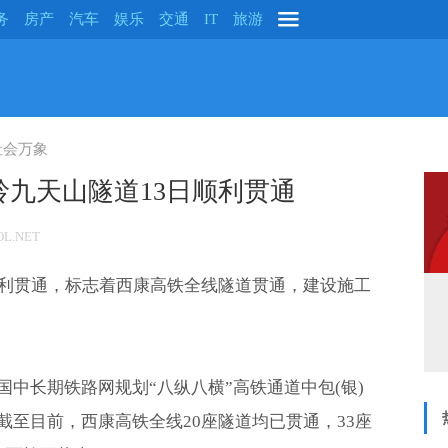
务
房产
汽车
娱乐
交通
IT
旅游
社会万象
九天山隧道13日顺利贯通
L.NET
顺利贯通，标志着西康高铁全线隧道贯通，建设施工
中长期铁路网规划“八纵八横”高铁通道中包(银)
至目前，西康高铁全线20座隧道均已贯通，33座