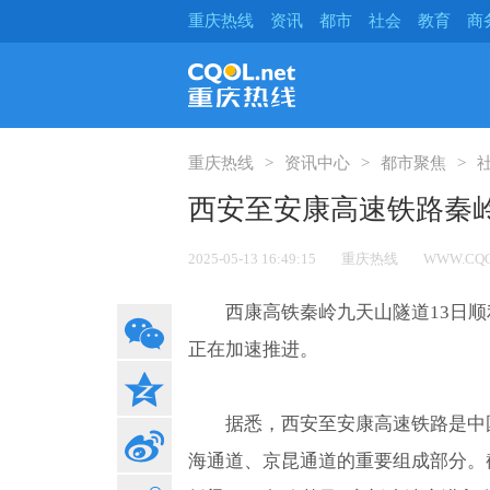
重庆热线
资讯
都市
社会
教育
商
重庆热线
资讯中心
都市聚焦
西安至安康高速铁路秦岭
2025-05-13 16:49:15
重庆热线
WWW.CQO
西康高铁秦岭九天山隧道13日
正在加速推进。
据悉，西安至安康高速铁路是中国
海通道、京昆通道的重要组成部分。截