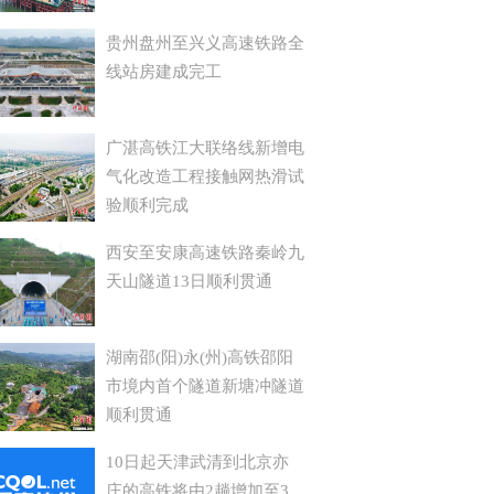
贵州盘州至兴义高速铁路全
线站房建成完工
广湛高铁江大联络线新增电
气化改造工程接触网热滑试
验顺利完成
西安至安康高速铁路秦岭九
天山隧道13日顺利贯通
湖南邵(阳)永(州)高铁邵阳
市境内首个隧道新塘冲隧道
顺利贯通
10日起天津武清到北京亦
庄的高铁将由2趟增加至3