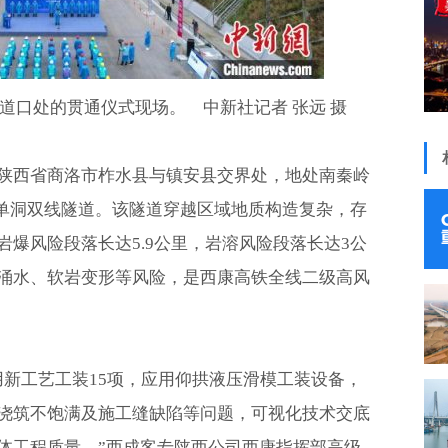
隧道口处的贯通仪式现场。 中新社记者 张远 摄
陕西省商洛市柞水县与镇安县交界处，地处南秦岭
为单洞双线隧道。该隧道穿越区域地质构造复杂，存
爆风险段落长达5.9公里，岩溶风险段落长达3公
涌水、软岩变形等风险，是西康高铁全线二级高风
用新工艺工装15项，应用仰拱液压滑模工装设备，
浇筑不饱满及施工缝缺陷等问题，可视化技术交底
体工程质量。”西成客专陕西公司西康指挥部高级