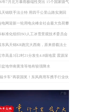
026年7月北方暴雨极端性突出 15个国家级气
站日降水量突破历史极值
风天锦联手法士特 用四千公里山路实测回
何为“中卡创富优解”
连电网迎新一轮用电尖峰全社会最大负荷攀
至875万千瓦 多措并举确保电力供应
际标准化组织ISO人工冰雪景观技术委员会
书处落户中国
着东风天锦KR跑完大西南，原来搭载法士
·易行这么香！
宾市高县3日2时21分发生4.8级地震 震源深
6千米
川盆地华南黄淮等地有较强降水
幸福卡车”再获国奖！东风商用车携手行业伙
共筑公益新生态