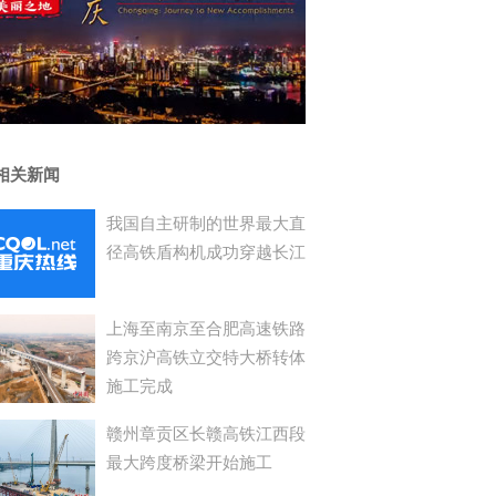
相关新闻
我国自主研制的世界最大直
径高铁盾构机成功穿越长江
上海至南京至合肥高速铁路
跨京沪高铁立交特大桥转体
施工完成
赣州章贡区长赣高铁江西段
最大跨度桥梁开始施工