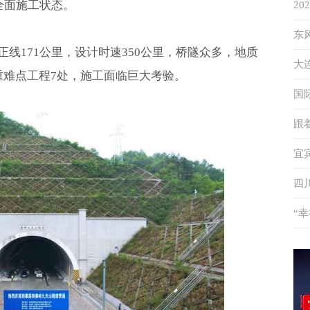
全面施工状态。
2
象
东
线171公里，设计时速350公里，桥隧众多，地质
答
大
重难点工程7处，施工面临巨大考验。
升
国
秘
跟
特
宜
度
四
“
伴