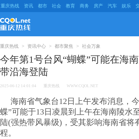
重庆热线
资讯
都市
社会
教育
商务
房产
汽车
娱乐
重庆热线
资讯中心
都市聚焦
社会万象
今年第1号台风“蝴蝶”可能在海
带沿海登陆
2025-06-12 14:01:04
重庆热线
WWW.CQOL.NET
海南省气象台12日上午发布消息，今
蝶”可能于13日凌晨到上午在海南陵水
陆(强热带风暴级)，受其影响海南省将
程。