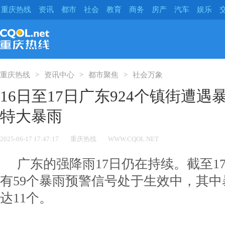
重庆热线
资讯
都市
社会
教育
商务
房产
汽车
娱乐
重庆热线
资讯中心
都市聚焦
社会万象
16日至17日广东924个镇街遭
特大暴雨
2025-06-17 17:47:17
重庆热线
WWW.CQOL.NET
广东的强降雨17日仍在持续。截至17
有59个暴雨预警信号处于生效中，其
达11个。