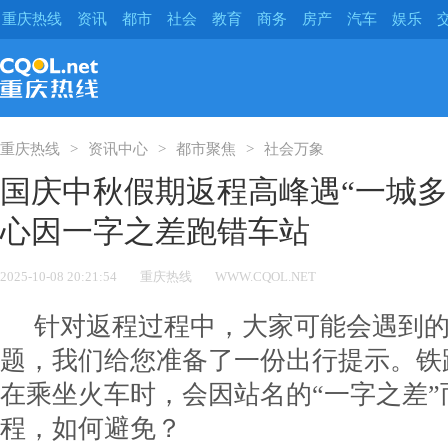
重庆热线
资讯
都市
社会
教育
商务
房产
汽车
娱乐
重庆热线
资讯中心
都市聚焦
社会万象
国庆中秋假期返程高峰遇“一城多
心因一字之差跑错车站
2025-10-08 20:21:54
重庆热线
WWW.CQOL.NET
针对返程过程中，大家可能会遇到
题，我们给您准备了一份出行提示。铁
在乘坐火车时，会因站名的“一字之差
程，如何避免？