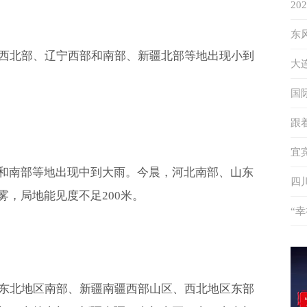
2
象
东
山西北部、辽宁西部和南部、新疆北部等地出现小到
答
大
升
国
秘
跟
特
宜
和南部等地出现中到大雨。今晨，河北南部、山东
度
四
，局地能见度不足200米。
“
伴
、东北地区南部、新疆南疆西部山区、西北地区东部