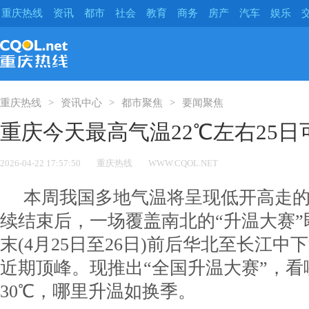
重庆热线
资讯
都市
社会
教育
商务
房产
汽车
娱乐
重庆热线
资讯中心
都市聚焦
要闻聚焦
重庆今天最高气温22℃左右25日
2026-04-22 17:57:50
重庆热线
WWW.CQOL.NET
本周我国多地气温将呈现低开高走
续结束后，一场覆盖南北的“升温大赛
末(4月25日至26日)前后华北至长江
近期顶峰。现推出“全国升温大赛”，看
30℃，哪里升温如换季。