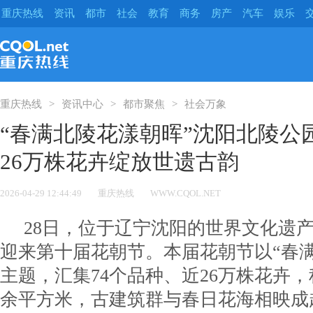
重庆热线
资讯
都市
社会
教育
商务
房产
汽车
娱乐
重庆热线
资讯中心
都市聚焦
社会万象
“春满北陵花漾朝晖”沈阳北陵公
26万株花卉绽放世遗古韵
2026-04-29 12:44:49
重庆热线
WWW.CQOL.NET
28日，位于辽宁沈阳的世界文化遗产
迎来第十届花朝节。本届花朝节以“春
主题，汇集74个品种、近26万株花卉，
余平方米，古建筑群与春日花海相映成