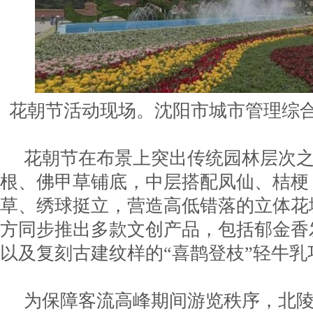
花朝节活动现场。沈阳市城市管理综
花朝节在布景上突出传统园林层次
根、佛甲草铺底，中层搭配凤仙、桔梗
草、绣球挺立，营造高低错落的立体花
方同步推出多款文创产品，包括郁金香
以及复刻古建纹样的“喜鹊登枝”轻牛乳
为保障客流高峰期间游览秩序，北