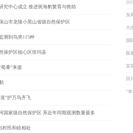
2
研究中心成立 推进斑海豹繁育与救助
象
东
保山市龙陵小黑山省级自然保护区
答
大
测到鸟类115种
升
国
然保护区核心区班玛县
秘
跟
特
宜
“蜀黍”来援
度
四
鹬
“
鸟道”护万鸟齐飞
伴
力河国家级自然保护区 系近年同期观测数量最多
 与村民和睦相处