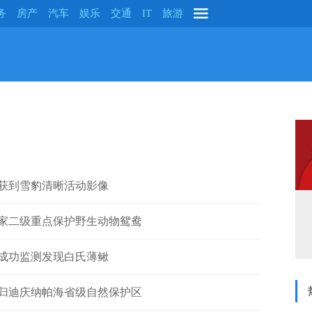
务
房产
汽车
娱乐
交通
IT
旅游
获到雪豹清晰活动影像
国家二级重点保护野生动物鸳鸯
成功监测发现白氏薄鳅
归迪庆纳帕海省级自然保护区