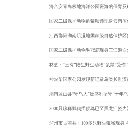
海合安青岛极地海洋公园斑海豹保育及
国家二级保护动物豹猫频频现身云南省
江西鄱阳湖南矶湿地国家级自然保护区监
国家二级保护动物毛冠鹿现身三江源自
林芝：“三有”陆生野生动物“鼠鼠”受伤 
神农架国家公园发现新记录鸟类长趾滨
湖南蓝山县“守鸟人”唐盛利坚守“千年
3000只珍稀鹳鹤类候鸟已至黑龙江挠
泸州市古蔺县：100多只野生猕猴现身