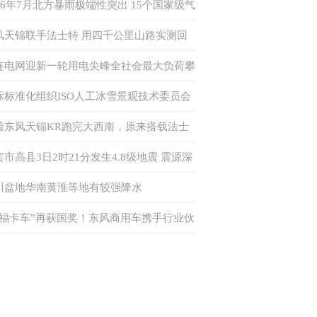
026年7月北方暴雨极端性突出 15个国家级气
站日降水量突破历史极值
风天锦联手法士特 用四千公里山路实测回
何为“中卡创富优解”
连电网迎新一轮用电尖峰全社会最大负荷攀
至875万千瓦 多措并举确保电力供应
际标准化组织ISO人工冰雪景观技术委员会
书处落户中国
着东风天锦KR跑完大西南，原来搭载法士
·易行这么香！
宾市高县3日2时21分发生4.8级地震 震源深
6千米
川盆地华南黄淮等地有较强降水
幸福卡车”再获国奖！东风商用车携手行业伙
共筑公益新生态