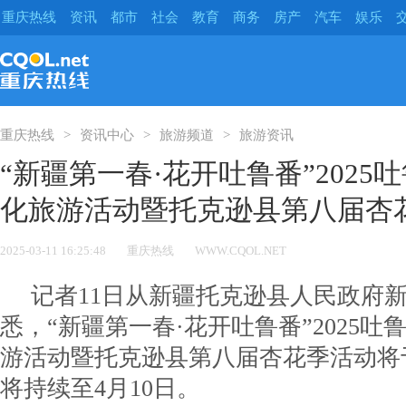
重庆热线
资讯
都市
社会
教育
商务
房产
汽车
娱乐
重庆热线
资讯中心
旅游频道
旅游资讯
“新疆第一春·花开吐鲁番”2025
化旅游活动暨托克逊县第八届杏
2025-03-11 16:25:48
重庆热线
WWW.CQOL.NET
记者11日从新疆托克逊县人民政府
悉，“新疆第一春·花开吐鲁番”2025
游活动暨托克逊县第八届杏花季活动将于
将持续至4月10日。