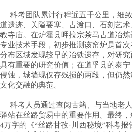
科考团队累计行程近五千公里，细
道遗迹、关隘要塞、古渡口、石刻艺术
教寺庙。在炉霍县呷拉宗茶马古道冶炼
专业技术手段，初步推测该窑炉是首次
分布区域发现较早的冶铁遗存，对研究
具有重要的研究价值；在道孚县的泰宁
侵蚀，城墙现仅存残损的两段，但仍然
文化交融的典范。
科考人员通过查阅古籍、与当地老
驿站在丝路贸易中的重要作用。最终，
4万字的《“丝路甘孜·川西秘境”科考