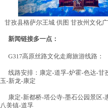
甘孜县格萨尔王城 供图 甘孜州文化
新闻链接多一点：
G317高原丝路文化走廊旅游线路：
线路安排：康定-道孚-炉霍-色达-甘孜
玉-新龙-康定
康定-新都桥-塔公寺-墨石公园景区-
八美镇-道孚