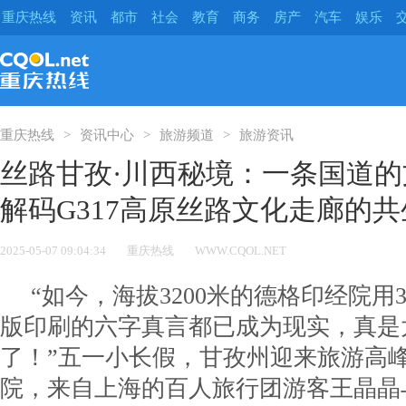
重庆热线
资讯
都市
社会
教育
商务
房产
汽车
娱乐
重庆热线
资讯中心
旅游频道
旅游资讯
丝路甘孜·川西秘境：一条国道的
解码G317高原丝路文化走廊的
2025-05-07 09:04:34
重庆热线
WWW.CQOL.NET
“如今，海拔3200米的德格印经院用
版印刷的六字真言都已成为现实，真是
了！”五一小长假，甘孜州迎来旅游高
院，来自上海的百人旅行团游客王晶晶