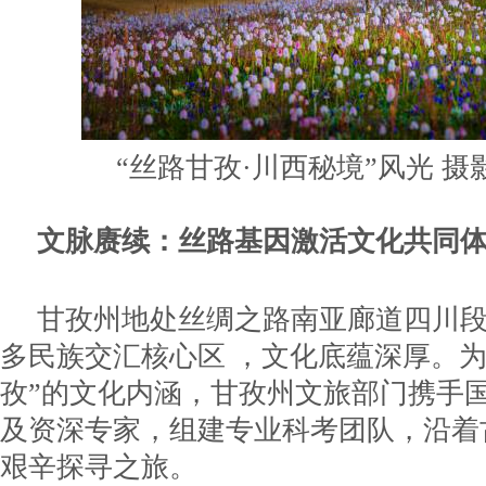
“丝路甘孜·川西秘境”风光 摄
文脉赓续：丝路基因激活文化共同
甘孜州地处丝绸之路南亚廊道四川
多民族交汇核心区 ，文化底蕴深厚。为
孜”的文化内涵，甘孜州文旅部门携手
及资深专家，组建专业科考团队，沿着
艰辛探寻之旅。