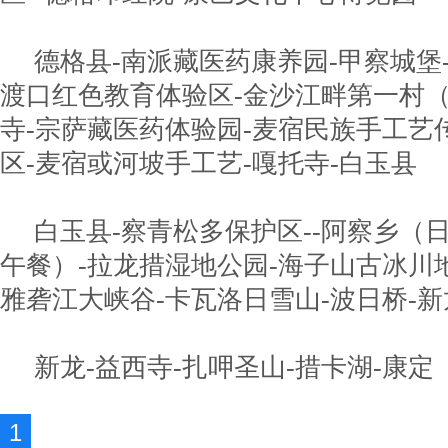
德格县-南派藏医药康养园-甲察城堡
渡口红色教育体验区-金沙江畔第一村（
寺-宗萨藏医药体验园-麦宿民族手工艺
区-麦宿或河坡手工艺-嘎托寺-白玉县
白玉县-察青松多保护区--阿察乡（
午餐）-拉龙措湿地公园-海子山古冰川地
雅砻江大峡谷-卡瓦洛日雪山-波日桥-新
新龙-益西寺-扎呷圣山-措卡湖-康定
1