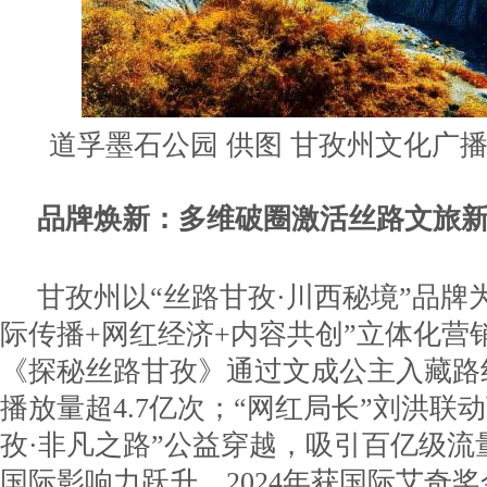
道孚墨石公园 供图 甘孜州文化广
品牌焕新：多维破圈激活丝路文旅
甘孜州以“丝路甘孜·川西秘境”品牌
际传播+网红经济+内容共创”立体化营
《探秘丝路甘孜》通过文成公主入藏路
播放量超4.7亿次；“网红局长”刘洪联
孜·非凡之路”公益穿越，吸引百亿级流
国际影响力跃升，2024年获国际艾奇奖