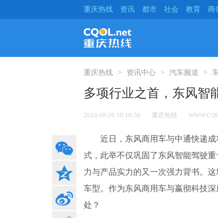
重庆热线
资讯
都市
社会
教育
商
重庆热线
资讯中心
汽车频道
多项行业之首，东风智
2024-08-26 10:10:50
重庆热线
WWW.CQO
近日，东风商用车与中通快递成
式，此举不仅巩固了东风智能驾驶重
力与产品实力的又一次强力背书。这
车型。作为东风商用车与嬴彻科技深
处？