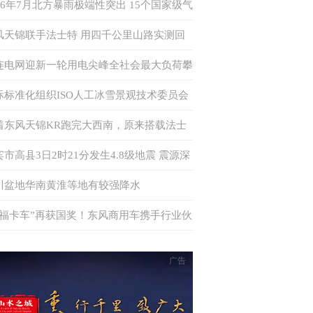
026年7月北方暴雨极端性突出 15个国家级气
站日降水量突破历史极值
风天锦联手法士特 用四千公里山路实测回
何为“中卡创富优解”
连电网迎新一轮用电尖峰全社会最大负荷攀
至875万千瓦 多措并举确保电力供应
际标准化组织ISO人工冰雪景观技术委员会
书处落户中国
着东风天锦KR跑完大西南，原来搭载法士
·易行这么香！
宾市高县3日2时21分发生4.8级地震 震源深
6千米
川盆地华南黄淮等地有较强降水
幸福卡车”再获国奖！东风商用车携手行业伙
共筑公益新生态