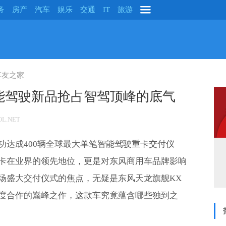
务
房产
汽车
娱乐
交通
IT
旅游
车友之家
能驾驶新品抢占智驾顶峰的底气
L.NET
功达成400辆全球最大单笔智能驾驶重卡交付仪
卡在业界的领先地位，更是对东风商用车品牌影响
场盛大交付仪式的焦点，无疑是东风天龙旗舰KX
度合作的巅峰之作，这款车究竟蕴含哪些独到之