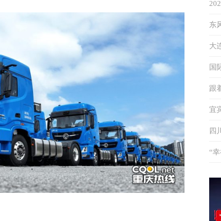
2
象
东
答
大
升
国
秘
跟
特
宜
度
四
“
伴