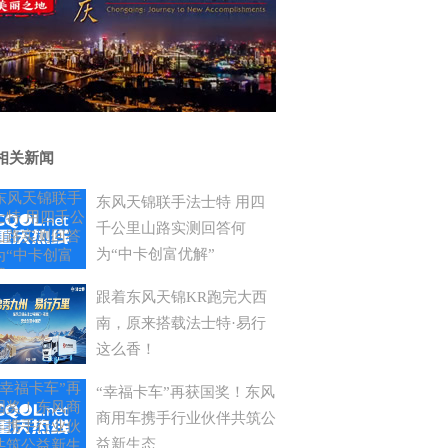
相关新闻
东风天锦联手法士特 用四
千公里山路实测回答何
为“中卡创富优解”
跟着东风天锦KR跑完大西
南，原来搭载法士特·易行
这么香！
“幸福卡车”再获国奖！东风
商用车携手行业伙伴共筑公
益新生态