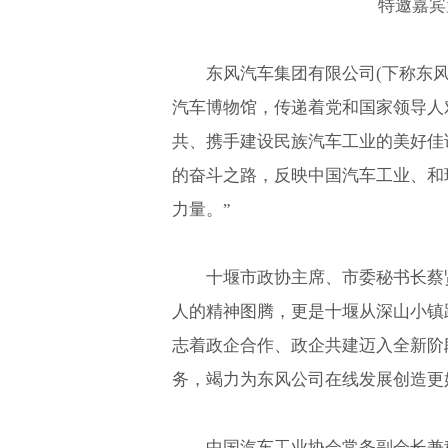
特邀嘉宾
东风汽车集团有限公司(下称东
汽车博物馆，传递着党和国家领导人
共、携手建设民族汽车工业的美好佳
的奋斗之路，反映中国汽车工业、和
力量。”
十堰市政协主席、市委秘书长蔡
人的精神图腾，更是十堰从深山小镇
志着政企合作、政企共建迈入全新阶
务，竭力为东风公司在线发展创造更
中国汽车工业协会常务副会长兼