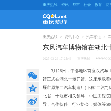
重庆热线
资讯
都市
社会
教育
商
重庆热线
资讯中心
汽车频道
东风汽车博物馆在湖北
2025-03-26 17:25:43
重庆热线
WWW.CQO
3月26日，中部地区首座以汽
馆正式在湖北十堰开馆。这座承载着
堰市原第二汽车制造厂(下称“二汽”
北省、十堰市相关领导，中国工程院
导，合作伙伴，行业协会，媒体等5