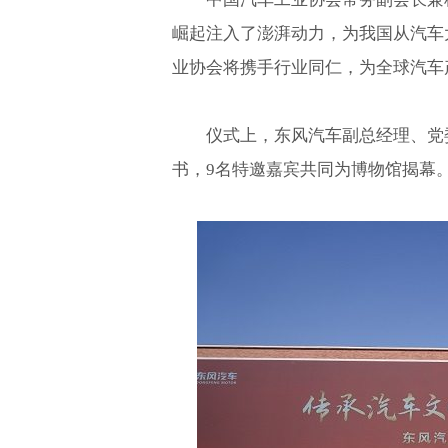
崛起注入了澎湃动力，为我国从汽车
业协会将携手行业同仁，为全球汽车
仪式上，东风汽车副总经理、党
书，9名特邀嘉宾共同为博物馆揭幕