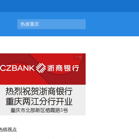
热搜重庆
热线视点