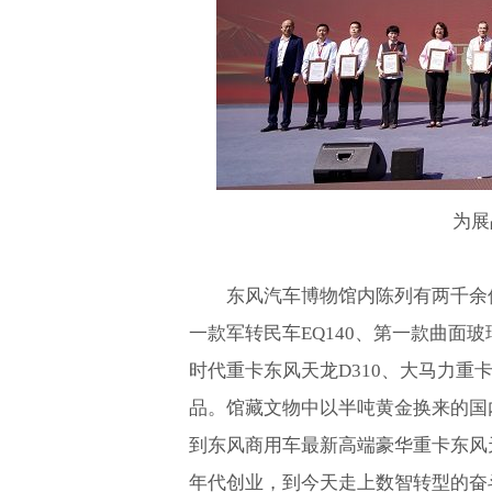
为展
东风汽车博物馆内陈列有两千余件
一款军转民车EQ140、第一款曲面玻璃
时代重卡东风天龙D310、大马力重
品。馆藏文物中以半吨黄金换来的国
到东风商用车最新高端豪华重卡东风天
年代创业，到今天走上数智转型的奋