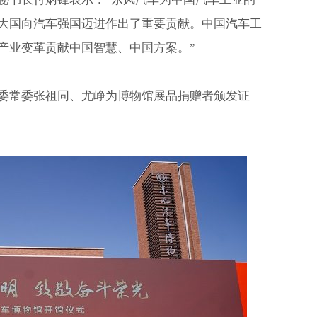
大国向汽车强国迈进作出了重要贡献。中国汽车工
产业变革贡献中国智慧、中国方案。”
委常委张祖同、尤峥为博物馆展品捐赠者颁发证
。