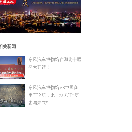
相关新闻
东风汽车博物馆在湖北十堰
盛大开馆！
东风汽车博物馆VS中国商
用车论坛，来十堰见证“历
史与未来”