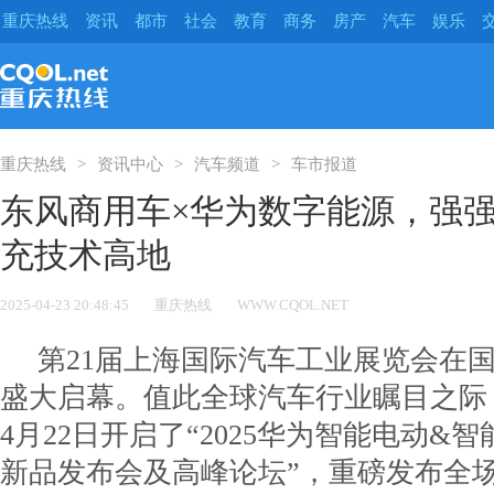
重庆热线
资讯
都市
社会
教育
商务
房产
汽车
娱乐
重庆热线
资讯中心
汽车频道
车市报道
东风商用车×华为数字能源，强
充技术高地
2025-04-23 20:48:45
重庆热线
WWW.CQOL.NET
第21届上海国际汽车工业展览会在国
盛大启幕。值此全球汽车行业瞩目之际
4月22日开启了“2025华为智能电动&
新品发布会及高峰论坛”，重磅发布全