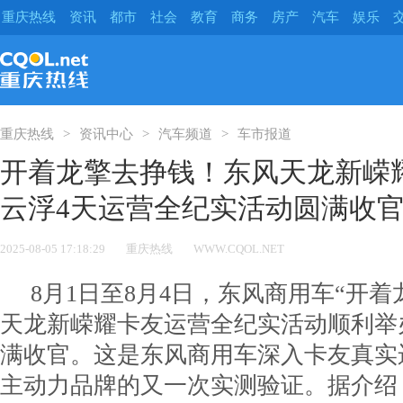
重庆热线
资讯
都市
社会
教育
商务
房产
汽车
娱乐
重庆热线
资讯中心
汽车频道
车市报道
开着龙擎去挣钱！东风天龙新嵘
云浮4天运营全纪实活动圆满收
2025-08-05 17:18:29
重庆热线
WWW.CQOL.NET
8月1日至8月4日，东风商用车“开着
天龙新嵘耀卡友运营全纪实活动顺利举
满收官。这是东风商用车深入卡友真实
主动力品牌的又一次实测验证。据介绍