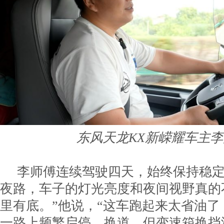
东风天龙KX新嵘耀车主
李师傅连续驾驶四天，始终保持稳定
夜路，车子的灯光亮度和夜间视野真的
里有底。”他说，“这车跑起来太省油
一路上频繁启停、换道，但变速箱换挡