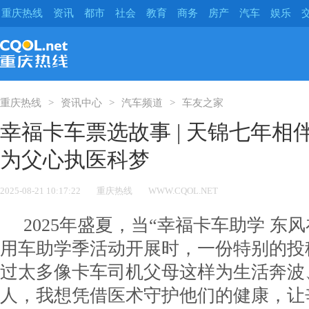
重庆热线
资讯
都市
社会
教育
商务
房产
汽车
娱乐
重庆热线
资讯中心
汽车频道
车友之家
幸福卡车票选故事 | 天锦七年相
为父心执医科梦
2025-08-21 10:17:22
重庆热线
WWW.CQOL.NET
2025年盛夏，当“幸福卡车助学 东
用车助学季活动开展时，一份特别的投
过太多像卡车司机父母这样为生活奔波
人，我想凭借医术守护他们的健康，让