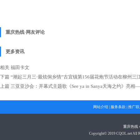
重庆热线·网友评论
更多资讯
相关
福田卡文
下篇
“潮起三月三·最炫侗乡情”古宜镇第156届花炮节活动在柳州三
上篇
三亚亚沙会：开幕式主题歌《See ya in Sanya天海之约》
网站介绍
|
服务条款
|
推广联
重庆热线
Copyright© 2019 CQOL.net A