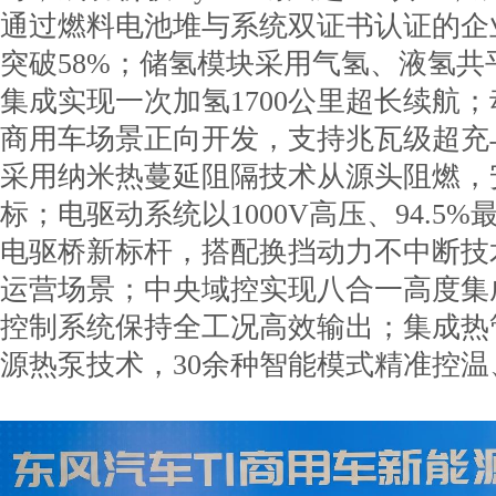
通过燃料电池堆与系统双证书认证的企
突破58%；储氢模块采用气氢、液氢共
集成实现一次加氢1700公里超长续航
商用车场景正向开发，支持兆瓦级超充
采用纳米热蔓延阻隔技术从源头阻燃，
标；电驱动系统以1000V高压、94.5
电驱桥新标杆，搭配换挡动力不中断技
运营场景；中央域控实现八合一高度集
控制系统保持全工况高效输出；集成热
源热泵技术，30余种智能模式精准控