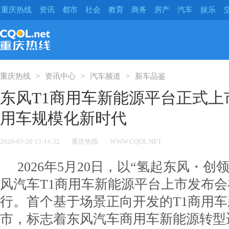
重庆热线
资讯
都市
社会
教育
商务
房产
汽车
娱乐
重庆热线
资讯中心
汽车频道
新车品鉴
东风T1商用车新能源平台正式上
用车规模化新时代
2026-05-20 13:14:32
重庆热线
WWW.CQOL.NET
2026年5月20日，以“氢起东风・创
风汽车T1商用车新能源平台上市发布
行。首个基于场景正向开发的T1商用
市，标志着东风汽车商用车新能源转型