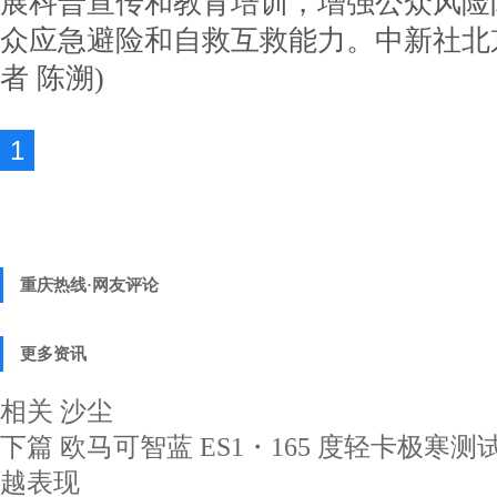
展科普宣传和教育培训，增强公众风险
众应急避险和自救互救能力。
中新社北京
者 陈溯)
1
重庆热线·网友评论
更多资讯
相关
沙尘
下篇
欧马可智蓝 ES1・165 度轻卡极寒
越表现