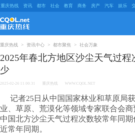
重庆热线
资讯
都市
社会
教育
商务
房产
汽车
娱乐
重庆热线
资讯中心
都市聚焦
社会万象
2025年春北方地区沙尘天气过
少
2025-02-26 11:00:31
重庆热线
WWW.CQOL.NET
记者25日从中国国家林业和草原局
业、草原、荒漠化等领域专家联合会商预
中国北方沙尘天气过程次数较常年同期
近常年同期。