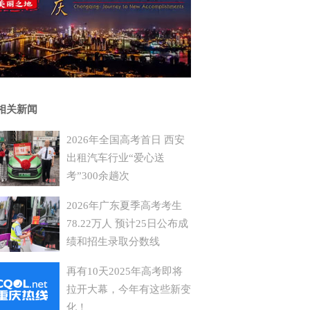
相关新闻
2026年全国高考首日 西安
出租汽车行业“爱心送
考”300余趟次
2026年广东夏季高考考生
78.22万人 预计25日公布成
绩和招生录取分数线
再有10天2025年高考即将
拉开大幕，今年有这些新变
化！