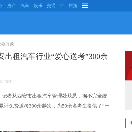
务
房产
汽车
娱乐
交通
IT
旅游
社会万象
西安出租汽车行业“爱心送考”300余
L.NET
幕。记者从西安市出租汽车管理处获悉，据不完全统
计免费送考300余趟次，为50余名考生提供了“一