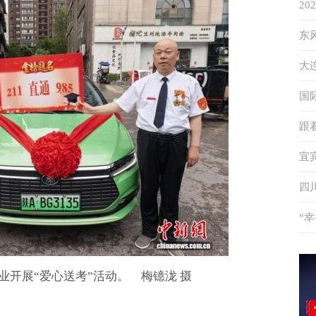
2
象
东
答
大
升
国
秘
跟
特
宜
度
四
“
伴
业开展“爱心送考”活动。 梅镱泷 摄