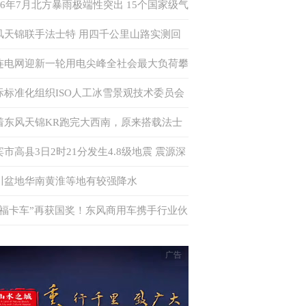
026年7月北方暴雨极端性突出 15个国家级气
站日降水量突破历史极值
风天锦联手法士特 用四千公里山路实测回
何为“中卡创富优解”
连电网迎新一轮用电尖峰全社会最大负荷攀
至875万千瓦 多措并举确保电力供应
际标准化组织ISO人工冰雪景观技术委员会
书处落户中国
着东风天锦KR跑完大西南，原来搭载法士
·易行这么香！
宾市高县3日2时21分发生4.8级地震 震源深
6千米
川盆地华南黄淮等地有较强降水
幸福卡车”再获国奖！东风商用车携手行业伙
共筑公益新生态