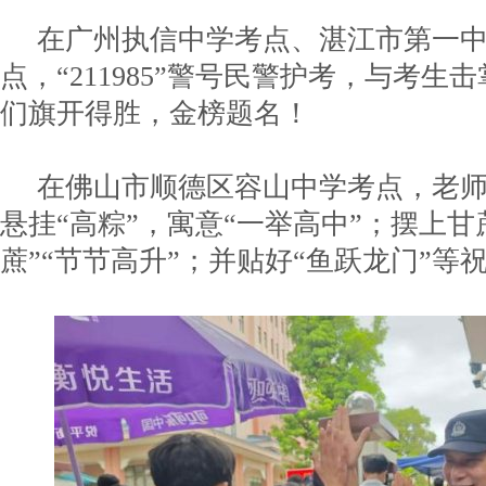
在广州执信中学考点、湛江市第一
点，“211985”警号民警护考，与考生
们旗开得胜，金榜题名！
在佛山市顺德区容山中学考点，老
悬挂“高粽”，寓意“一举高中”；摆上甘
蔗”“节节高升”；并贴好“鱼跃龙门”等