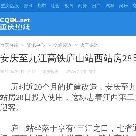
重庆热线
资讯
都市
社会
教育
商务
房产
汽车
娱乐
重庆热线
资讯中心
交通频道
火车铁道
安庆至九江高铁庐山站西站房28
2022-04-29 17:12:58
重庆热线
WWW.CQOL.NET
历时近20个月的扩建改造，安庆至
站房28日投入使用，这标志着江西第
迎客。
庐山站坐落于享有“三江之口，七省通