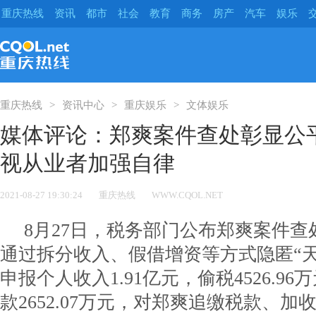
重庆热线
资讯
都市
社会
教育
商务
房产
汽车
娱乐
重庆热线
资讯中心
重庆娱乐
文体娱乐
媒体评论：郑爽案件查处彰显公
视从业者加强自律
2021-08-27 19:30:24
重庆热线
WWW.CQOL.NET
8月27日，税务部门公布郑爽案件
通过拆分收入、假借增资等方式隐匿“
申报个人收入1.91亿元，偷税4526.9
款2652.07万元，对郑爽追缴税款、