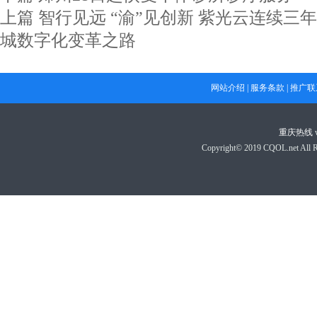
上篇
智行见远 “渝”见创新 紫光云连续三
城数字化变革之路
网站介绍
|
服务条款
|
推广联
重庆热线
Copyright© 2019 CQOL.net A