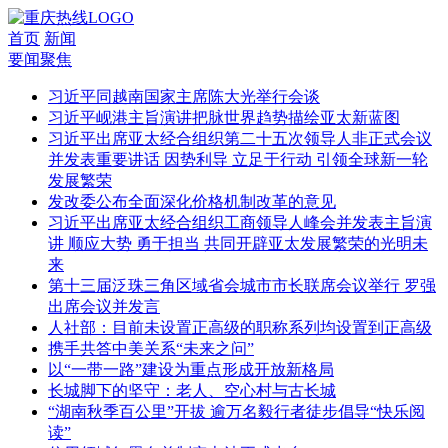
首页
新闻
要闻聚焦
习近平同越南国家主席陈大光举行会谈
习近平岘港主旨演讲把脉世界趋势描绘亚太新蓝图
习近平出席亚太经合组织第二十五次领导人非正式会议
并发表重要讲话 因势利导 立足于行动 引领全球新一轮
发展繁荣
发改委公布全面深化价格机制改革的意见
习近平出席亚太经合组织工商领导人峰会并发表主旨演
讲 顺应大势 勇于担当 共同开辟亚太发展繁荣的光明未
来
第十三届泛珠三角区域省会城市市长联席会议举行 罗强
出席会议并发言
人社部：目前未设置正高级的职称系列均设置到正高级
携手共答中美关系“未来之问”
以“一带一路”建设为重点形成开放新格局
长城脚下的坚守：老人、空心村与古长城
“湖南秋季百公里”开拔 逾万名毅行者徒步倡导“快乐阅
读”