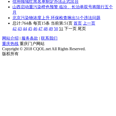
信用领域红黑名单制定办法正式出台
山西启动重污染橙色预警 临汾、长治单双号将限行五个
月
北京污染物浓度上升 环保检查揪出51个违法问题
总计:764条 每页15条
当前第:51页
首页
上一页
42
43
44
45
46
47
48
49
50
51
下一页 尾页
网站介绍
|
服务条款
|
联系我们
重庆热线
重庆门户网站
Copyright © 2018 CQOL.net All Rights Reserved.
版权所有