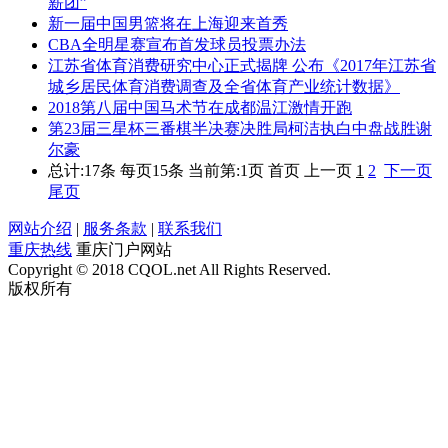
薪团”
新一届中国男篮将在上海迎来首秀
CBA全明星赛宣布首发球员投票办法
江苏省体育消费研究中心正式揭牌 公布《2017年江苏省
城乡居民体育消费调查及全省体育产业统计数据》
2018第八届中国马术节在成都温江激情开跑
第23届三星杯三番棋半决赛决胜局柯洁执白中盘战胜谢
尔豪
总计:17条 每页15条
当前第:1页 首页 上一页
1
2
下一页
尾页
网站介绍
|
服务条款
|
联系我们
重庆热线
重庆门户网站
Copyright © 2018 CQOL.net All Rights Reserved.
版权所有