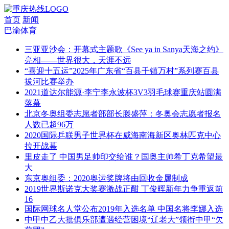
首页
新闻
巴渝体育
三亚亚沙会：开幕式主题歌《See ya in Sanya天海之约》
亮相——世界很大，天涯不远
“喜迎十五运”2025年广东省“百县千镇万村”系列赛百县
拔河比赛举办
2021道达尔能源·李宁李永波杯3V3羽毛球赛重庆站圆满
落幕
北京冬奥组委志愿者部部长滕盛萍：冬奥会志愿者报名
人数已超96万
2020国际乒联男子世界杯在威海南海新区奥林匹克中心
拉开战幕
里皮走了 中国男足帅印交给谁？国奥主帅希丁克希望最
大
东京奥组委：2020奥运奖牌将由回收金属制成
2019世界斯诺克大奖赛激战正酣 丁俊晖新年力争重返前
16
国际网球名人堂公布2019年入选名单 中国名将李娜入选
中甲中乙大批俱乐部遭遇经营困境“辽老大”领衔中甲“欠